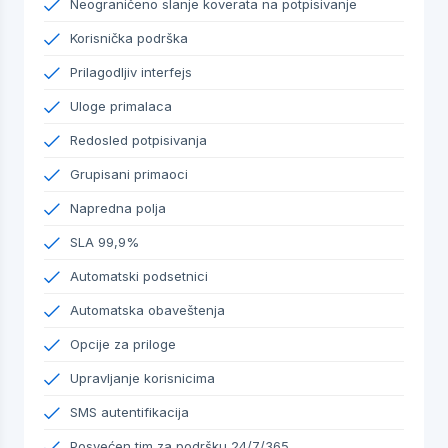
Neograničeno slanje koverata na potpisivanje
Korisnička podrška
Prilagodljiv interfejs
Uloge primalaca
Redosled potpisivanja
Grupisani primaoci
Napredna polja
SLA 99,9%
Automatski podsetnici
Automatska obaveštenja
Opcije za priloge
Upravljanje korisnicima
SMS autentifikacija
Posvećen tim za podršku 24/7/365