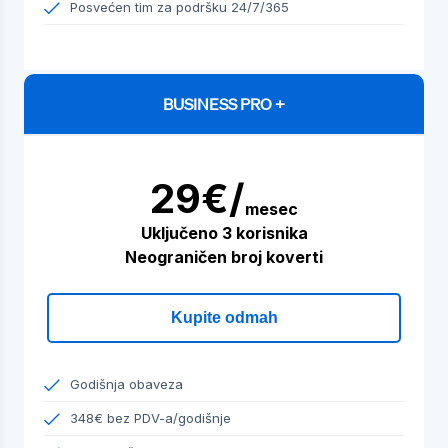
Posvećen tim za podršku 24/7/365
BUSINESS PRO +
29€/
mesec
Uključeno 3 korisnika
Neograničen broj koverti
Kupite odmah
Godišnja obaveza
348€ bez PDV-a/godišnje