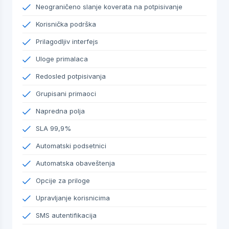
Neograničeno slanje koverata na potpisivanje
Korisnička podrška
Prilagodljiv interfejs
Uloge primalaca
Redosled potpisivanja
Grupisani primaoci
Napredna polja
SLA 99,9%
Automatski podsetnici
Automatska obaveštenja
Opcije za priloge
Upravljanje korisnicima
SMS autentifikacija