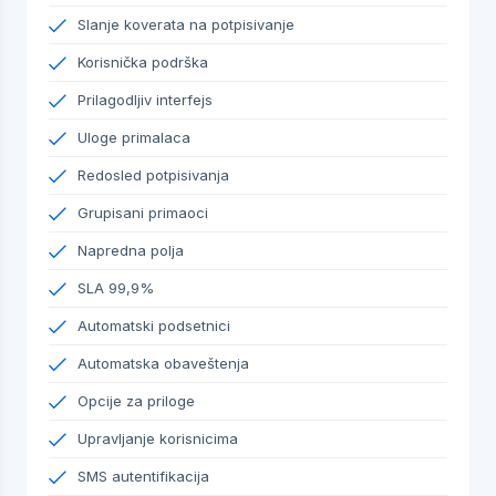
Slanje koverata na potpisivanje
Korisnička podrška
Prilagodljiv interfejs
Uloge primalaca
Redosled potpisivanja
Grupisani primaoci
Napredna polja
SLA 99,9%
Automatski podsetnici
Automatska obaveštenja
Opcije za priloge
Upravljanje korisnicima
SMS autentifikacija