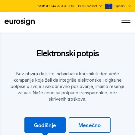
Kontakt :
+44 20 3038 3901
Pristupačnost
Српски
Elektronski potpis
Bez obzira da li ste individualni korisnik ili deo veće
kompanije koja želi da integriše elektronske i digitalne
potpise u svoje svakodnevno poslovanje, imamo rešenje
za vas. Naše cene su potpuno transparentne, bez
skrivenih troškova.
Godišnje
Mesečno