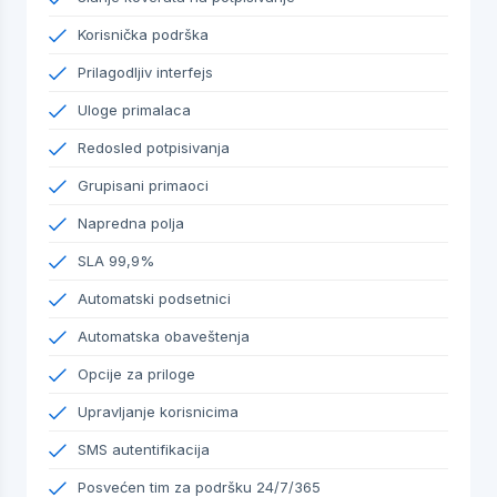
Korisnička podrška
Prilagodljiv interfejs
Uloge primalaca
Redosled potpisivanja
Grupisani primaoci
Napredna polja
SLA 99,9%
Automatski podsetnici
Automatska obaveštenja
Opcije za priloge
Upravljanje korisnicima
SMS autentifikacija
Posvećen tim za podršku 24/7/365