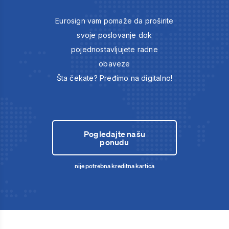
Eurosign vam pomaže da proširite
svoje poslovanje dok
pojednostavljujete radne
obaveze
Šta čekate? Pređimo na digitalno!
Pogledajte našu
ponudu
nije potrebna kreditna kartica