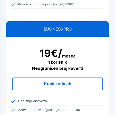
Posvećen tim za podršku 24/7/365
BUSINESS PRO
19€/
mesec
1 korisnik
Neograničen broj koverti
Kupite odmah
Godišnja obaveza
228€ bez PDV-a/godišnje/po korisniku