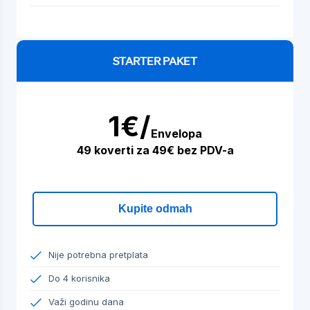
STARTER PAKET
1€/
Envelopa
49 koverti za 49€ bez PDV-a
Kupite odmah
Nije potrebna pretplata
Do 4 korisnika
Važi godinu dana