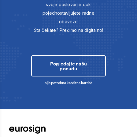
svoje poslovanje dok
pojednostavljujete radne
obaveze
Šta čekate? Pređimo na digitalno!
Pogledajte našu
ponudu
nije potrebna kreditna kartica