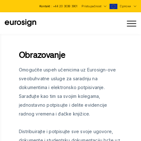
Kontakt :
+44 20 3038 3901
Pristupačnost
Српски
Obrazovanje
Omogućite uspeh učenicima uz Eurosign-ove
sveobuhvatne usluge za saradnju na
dokumentima i elektronsko potpisivanje.
Sarađujte kao tim sa svojim kolegama,
jednostavno potpisujte i delite evidencije
radnog vremena i đačke knjižice.
Distribuirajte i potpisujte sve svoje ugovore,
dokumente i studentsku dokumentaciju brže uz