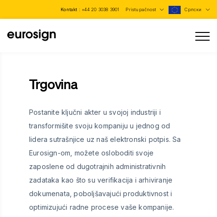
Kontakt :
+44 20 3038 3901
Pristupačnost
Српски
Trgovina
Postanite ključni akter u svojoj industriji i
transformišite svoju kompaniju u jednog od
lidera sutrašnjice uz naš elektronski potpis. Sa
Eurosign-om, možete osloboditi svoje
zaposlene od dugotrajnih administrativnih
zadataka kao što su verifikacija i arhiviranje
dokumenata, poboljšavajući produktivnost i
optimizujući radne procese vaše kompanije.