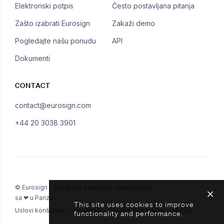
Elektronski potpis
Često postavljana pitanja
Zašto izabrati Eurosign
Zakaži demo
Pogledajte našu ponudu
API
Dokumenti
CONTACT
contact@eurosign.com
+44 20 3038 3901
© Eurosign - Sva prava zadržana - Napravljeno
sa ❤ u Parizu
This site uses cookies to improve
Uslovi korišćenja
Privatnost
Pravne informacije
Status
functionality and performance.