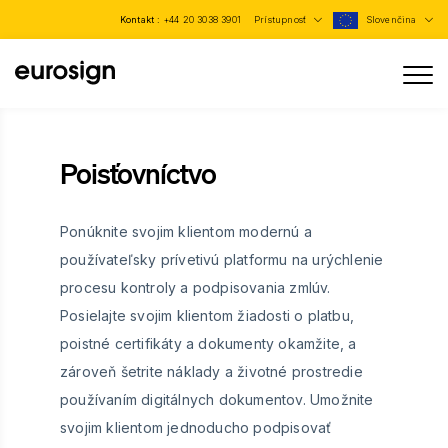
Kontakt :
+44 20 3038 3901
Prístupnosť
Slovenčina
Poisťovníctvo
Ponúknite svojim klientom modernú a
používateľsky prívetivú platformu na urýchlenie
procesu kontroly a podpisovania zmlúv.
Posielajte svojim klientom žiadosti o platbu,
poistné certifikáty a dokumenty okamžite, a
zároveň šetrite náklady a životné prostredie
používaním digitálnych dokumentov. Umožnite
svojim klientom jednoducho podpisovať