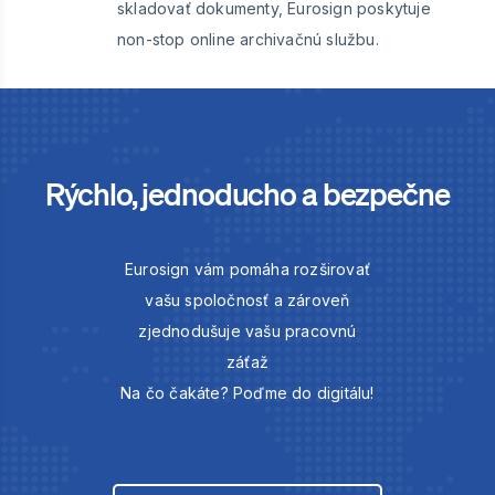
skladovať dokumenty, Eurosign poskytuje
non-stop online archivačnú službu.
Rýchlo, jednoducho a bezpečne
Eurosign vám pomáha rozširovať
vašu spoločnosť a zároveň
zjednodušuje vašu pracovnú
záťaž
Na čo čakáte? Poďme do digitálu!