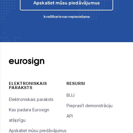
Apskatiet mūsu piedāvājumus
kredītkarte nav nepieciešama
ELEKTRONISKAIS
RESURSI
PARAKSTS
BUJ
Elektroniskais paraksts
Pieprasīt demonstrāciju
Kas padara Eurosign
API
atšķirīgu
Apskatiet mūsu piedāvājumus