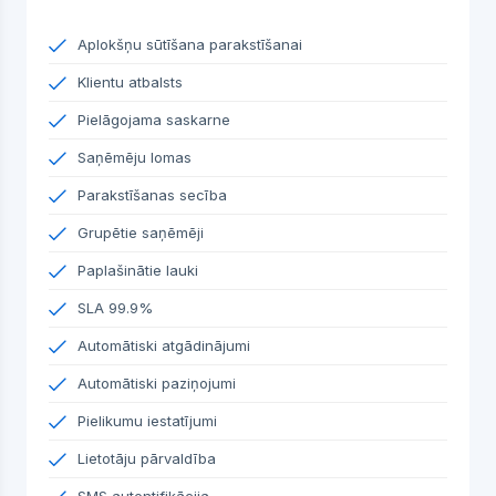
Aplokšņu sūtīšana parakstīšanai
Klientu atbalsts
Pielāgojama saskarne
Saņēmēju lomas
Parakstīšanas secība
Grupētie saņēmēji
Paplašinātie lauki
SLA 99.9%
Automātiski atgādinājumi
Automātiski paziņojumi
Pielikumu iestatījumi
Lietotāju pārvaldība