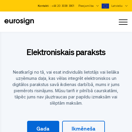
Kontakti :
+44 20 3038 3901
Pieejamība
Latviešu
Elektroniskais paraksts
Neatkarīgi no tā, vai esat individuāls lietotājs vai lielāka
uzņēmuma daļa, kas vēlas integrēt elektroniskos un
digitālos parakstus savā ikdienas darbībā, mums ir jums
piemērots risinājums. Mūsu tarifi ir pilnībā caurskatāmi,
tāpēc jums nav jāuztraucas par papildu izmaksām vai
slēptām maksām.
Gada
Ikmēneša