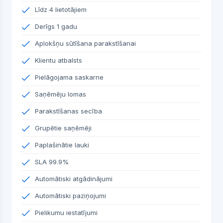
Līdz 4 lietotājiem
Derīgs 1 gadu
Aplokšņu sūtīšana parakstīšanai
Klientu atbalsts
Pielāgojama saskarne
Saņēmēju lomas
Parakstīšanas secība
Grupētie saņēmēji
Paplašinātie lauki
SLA 99.9%
Automātiski atgādinājumi
Automātiski paziņojumi
Pielikumu iestatījumi