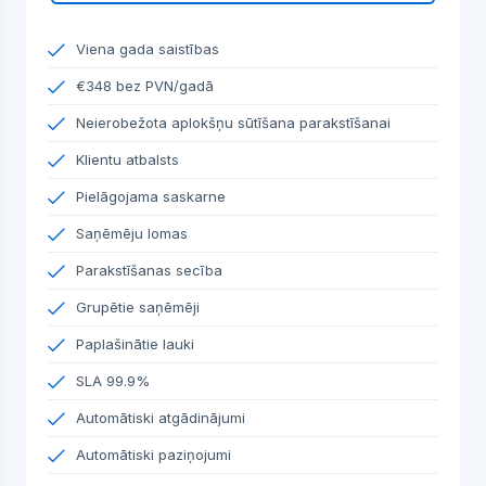
Viena gada saistības
€348 bez PVN/gadā
Neierobežota aplokšņu sūtīšana parakstīšanai
Klientu atbalsts
Pielāgojama saskarne
Saņēmēju lomas
Parakstīšanas secība
Grupētie saņēmēji
Paplašinātie lauki
SLA 99.9%
Automātiski atgādinājumi
Automātiski paziņojumi