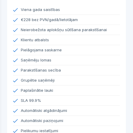
Viena gada saistības
€228 bez PVN/gadā/lietotājam
Neierobežota aplokšņu sūtīšana parakstīšanai
Klientu atbalsts
Pielāgojama saskarne
Saņēmēju lomas
Parakstīšanas secība
Grupētie saņēmēji
Paplašinātie lauki
SLA 99.9%
Automātiski atgādinājumi
Automātiski paziņojumi
Pielikumu iestatījumi