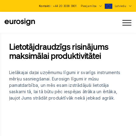
Kontakti :
+44 20 3038 3901
Pieejamība
Latviešu
Lietotājdraudzīgs risinājums
maksimālai produktivitātei
Lielākajai daļai uzņēmumu līgumi ir svarīgs instruments
mērķu sasniegšanai. Eurosign līgumi ir mūsu
pamatdarbība, un mēs esam izstrādājuši lietotāja
saskarni tā, lai tā būtu pēc iespējas ātrāka un ērtāka,
ļaujot Jums strādāt produktīvāk nekā jebkad agrāk.