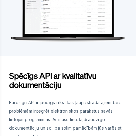
Spēcīgs API ar kvalitatīvu
dokumentāciju
Eurosign API ir jaudīgs rīks, kas ļauj izstrādātājiem bez
problēmām integrēt elektroniskos parakstus savās
lietojumprogrammās. Ar mūsu lietotājdraudzīgo
dokumentāciju un soli pa solim pamācībām jūs varēsiet