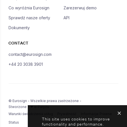
Co wyróżnia Eurosign
Zarezerwuj demo
Sprawdź nasze oferty
API
Dokumenty
CONTACT
contact@eurosign.com
+44 20 3038 3901
© Eurosign - Wszelkie prawa zastrzeżone -
Stworzone z ❤ w Paryżu
Warunki świadczenia usług
Prywatność
Informacje Prawne
This site uses cookies to improve
Status
functionality and performance.