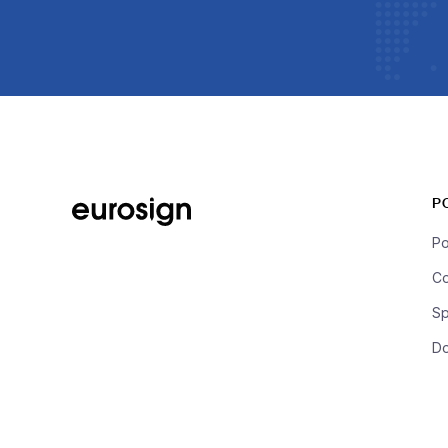
P
Po
Co
Sp
D