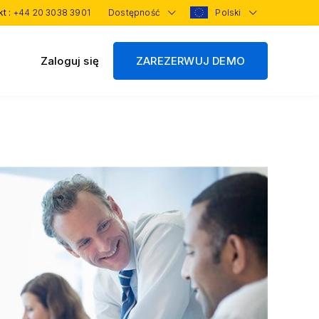
kt :
+44 20 3038 3901
Dostępność
Polski
Zaloguj się
ZAREZERWUJ DEMO