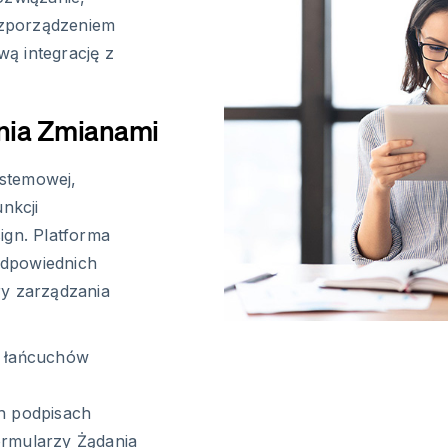
ozporządzeniem
ą integrację z
nia Zmianami
stemowej,
nkcji
gn. Platforma
odpowiednich
ry zarządzania
o łańcuchów
h podpisach
rmularzy Żądania