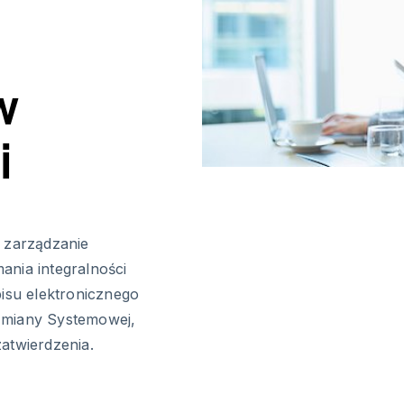
w
i
e zarządzanie
ania integralności
pisu elektronicznego
Zmiany Systemowej,
atwierdzenia.