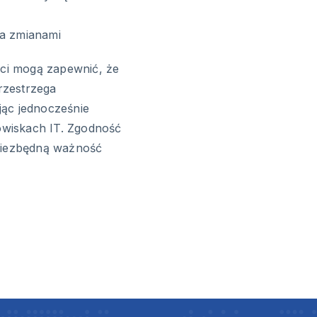
ia zmianami
eci mogą zapewnić, że
rzestrzega
jąc jednocześnie
wiskach IT. Zgodność
 niezbędną ważność