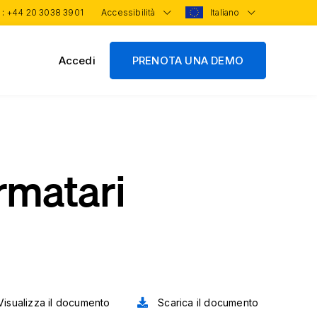
 :
+44 20 3038 3901
Accessibilità
Italiano
Accedi
PRENOTA UNA DEMO
rmatari
isualizza il documento
Scarica il documento