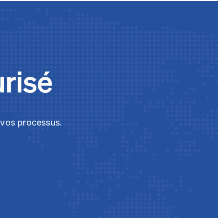
urisé
t vos processus.