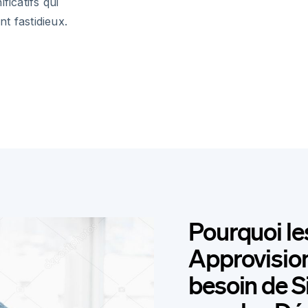
ficatifs qui
t fastidieux.
Pourquoi le
Approvisio
besoin de S