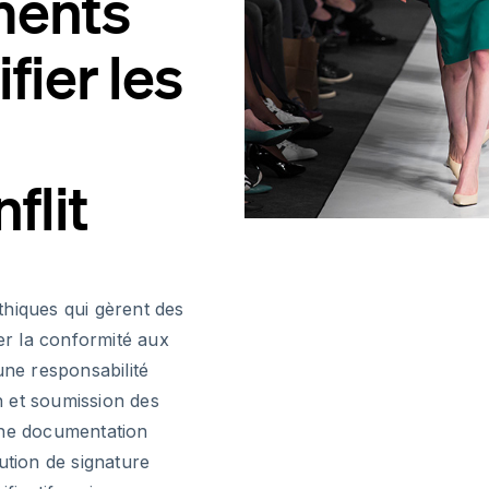
ments
fier les
flit
thiques qui gèrent des
r la conformité aux
une responsabilité
on et soumission des
une documentation
ution de signature