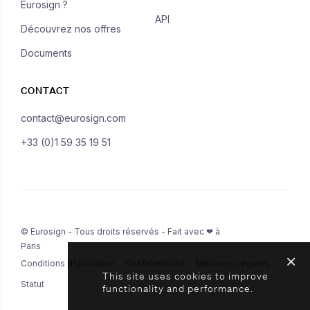
Eurosign ?
API
Découvrez nos offres
Documents
CONTACT
contact@eurosign.com
+33 (0)1 59 35 19 51
© Eurosign - Tous droits réservés - Fait avec ❤ à
Paris
Conditions d'Utilisation
Confidentialité
Mentions Légales
This site uses cookies to improve
Statut
functionality and performance.