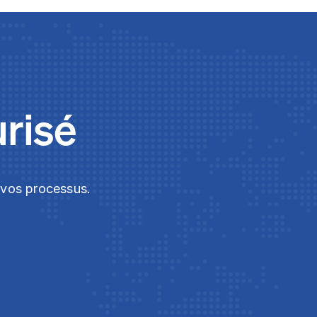
urisé
t vos processus.