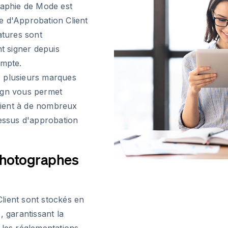
raphie de Mode est
e d'Approbation Client
atures sont
nt signer depuis
ompte.
c plusieurs marques
ign vous permet
lient à de nombreux
cessus d'approbation
 Photographes
lient sont stockés en
, garantissant la