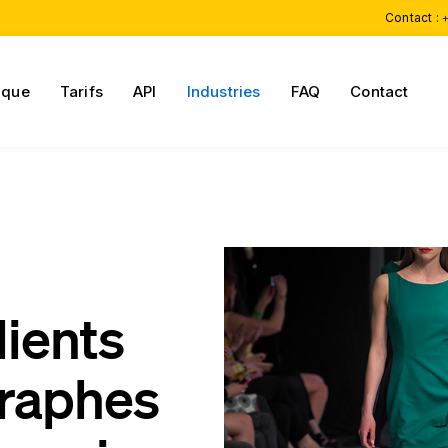
Contact :
+
ique
Tarifs
API
Industries
FAQ
Contact
ients
graphes