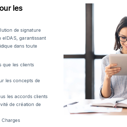
our les
lution de signature
n eIDAS, garantissant
idique dans toute
 que les clients
ur les concepts de
us les accords clients
ivité de création de
s Charges