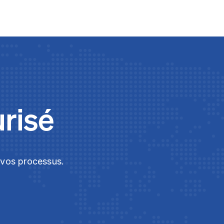
urisé
t vos processus.