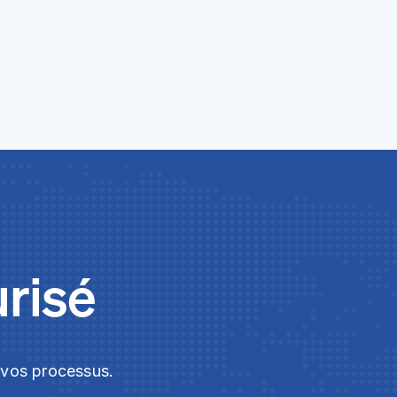
urisé
t vos processus.