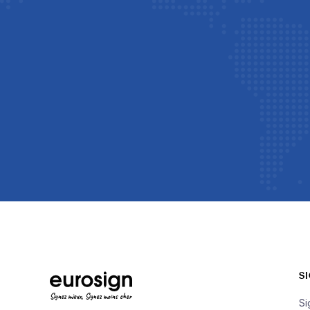
S
Signez mieux, Signez moins cher
Si