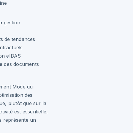
îne
a gestion
ts de tendances
ntractuels
ion eIDAS
ble des documents
ement Mode qui
ptimisation des
ue, plutôt que sur la
ivité est essentielle,
fs représente un