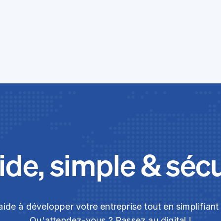
de, simple & séc
ide à développer votre entreprise tout en simplifian
Qu'attendez-vous ? Passez au digital !