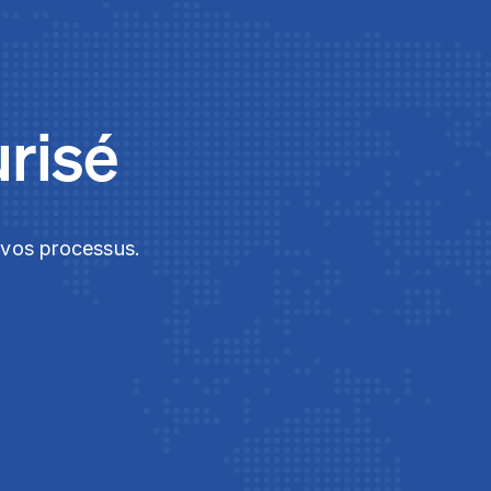
urisé
t vos processus.