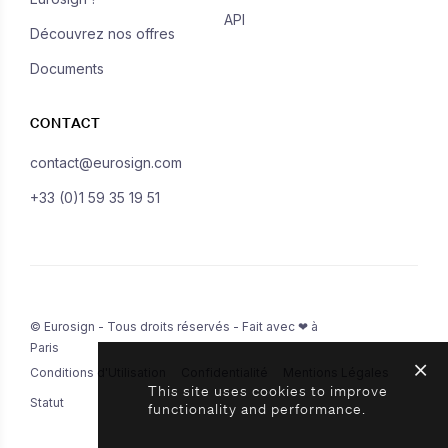
API
Découvrez nos offres
Documents
CONTACT
contact@eurosign.com
+33 (0)1 59 35 19 51
© Eurosign - Tous droits réservés - Fait avec ❤ à
Paris
Conditions d'Utilisation
Confidentialité
Mentions Légales
This site uses cookies to improve
Statut
functionality and performance.