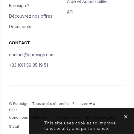
Aide et Accessibilité
Eurosign ?
API
Découvrez nos offres
Documents
CONTACT
contact@eurosign.com
+33 (0)1 59 35 19 51
© Eurosign - Tous droits réservés - Fait avec ❤ à
Paris
Conditions d'Utilisation
Confidentialité
Mentions Légales
This site uses cookies to improve
Statut
functionality and performance.