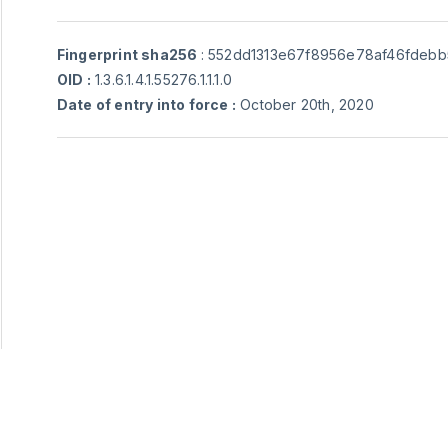
Fingerprint sha256
: 552dd1313e67f8956e78af46fde
OID :
1.3.6.1.4.1.55276.1.1.1.0
Date of entry into force :
October 20th, 2020