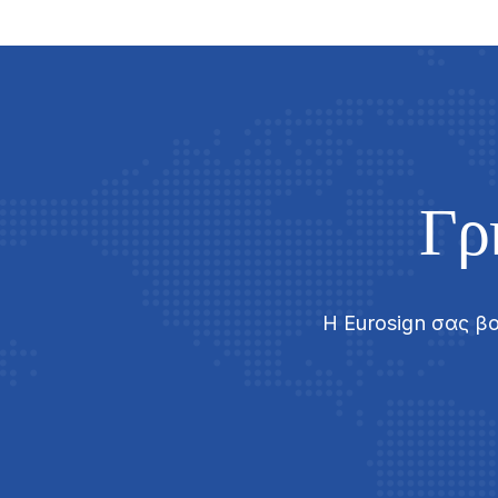
Γρ
Η Eurosign σας 