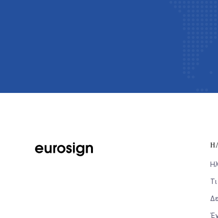
Η
Η
Τι
Δε
Έ