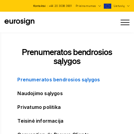
Kontaktai :
+44 20 3038 3901
Prieinamumas
Lietuvių
Prenumeratos bendrosios
sąlygos
Prenumeratos bendrosios sąlygos
Naudojimo sąlygos
Privatumo politika
Teisinė informacija