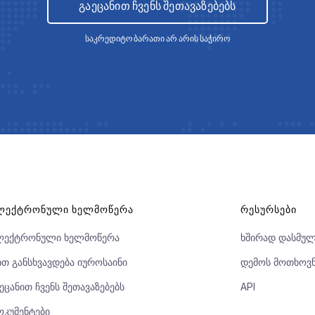
გაეცანით ჩვენს შეთავაზებებს
საკრედიტო ბარათი არ არის საჭირო
ᲚᲔᲥᲢᲠᲝᲜᲣᲚᲘ ᲮᲔᲚᲛᲝᲬᲔᲠᲐ
ᲠᲔᲡᲣᲠᲡᲔᲑᲘ
ლექტრონული ხელმოწერა
ხშირად დასმულ
თ განსხვავდება იუროსაინი
დემოს მოთხოვ
ეცანით ჩვენს შეთავაზებებს
API
კუმენტები