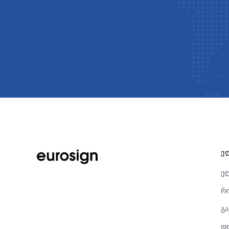
Ე
ე
რი
გა
დო