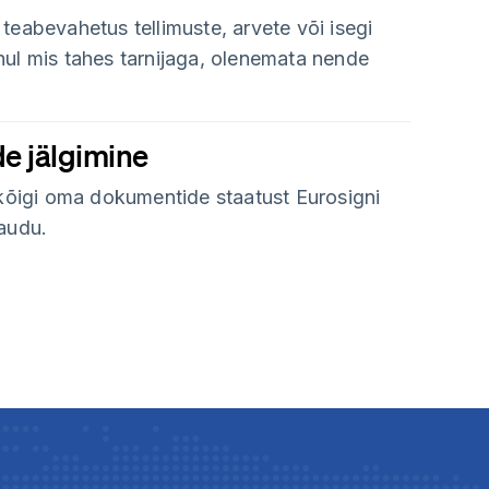
teabevahetus tellimuste, arvete või isegi
ul mis tahes tarnijaga, olenemata nende
e jälgimine
 kõigi oma dokumentide staatust Eurosigni
audu.