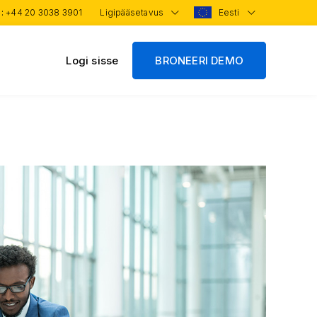
 :
+44 20 3038 3901
Ligipääsetavus
Eesti
Logi sisse
BRONEERI DEMO