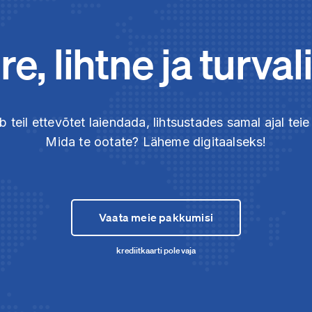
ire, lihtne ja turval
b teil ettevõtet laiendada, lihtsustades samal ajal te
Mida te ootate? Läheme digitaalseks!
Vaata meie pakkumisi
krediitkaarti pole vaja