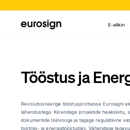
E-allkiri
Tööstus ja Ener
Revolutsioneerige tööstusprotsesse Eurosigni elek
lahendustega. Kiirendage projektide heakskiitu, 
dokumentide töövooge ja tagage regulatiivne vas
tootmis- ja energiatööstustes. Vähendage tegevu