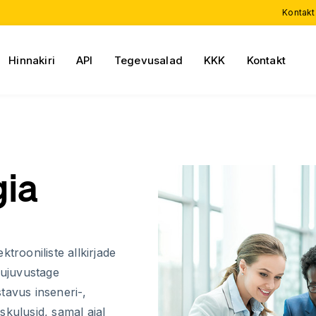
Kontakt
Hinnakiri
API
Tegevusalad
KKK
Kontakt
gia
trooniliste allkirjade
sujuvustage
tavus inseneri-,
skulusid, samal ajal