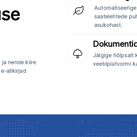
use
Automatiseerige 
saatelehtede puh
asukohast.
Dokumentid
Jälgige hõlpsalt
ja nende kiire
veebiplatvormi k
e-allkirjad