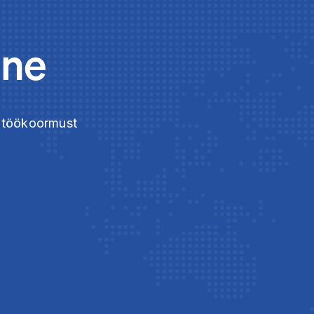
ine
ie töökoormust