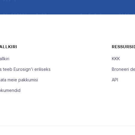
-ALLKIRI
RESSURSI
llkiri
KKK
s teeb Eurosign'i eriliseks
Broneeri d
ata meie pakkumisi
API
okumendid