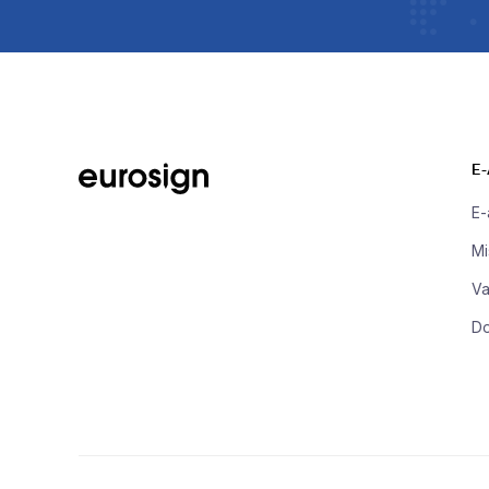
E
E-a
Mi
Va
D