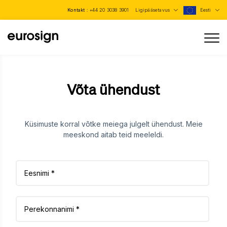
Kontakt :
+44 20 3038 3901
Ligipääsetavus
Eesti
Võta ühendust
Küsimuste korral võtke meiega julgelt ühendust. Meie
meeskond aitab teid meeleldi.