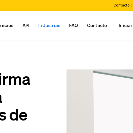
Contacto :
recios
API
Industrias
FAQ
Contacto
Inicia
Firma
a
s de