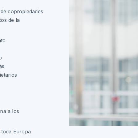
s de copropiedades
tos de la
nto
o
as
etarios
na a los
n toda Europa