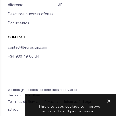
diferente
API
Descubre nuestras ofertas
Documentos
CONTACT
contact@eurosign.com
+34 930 49 06 64
© Eurosign - Todos los derechos reservados -
Hecho con ❤ en París
Términos de Servicio
Privacidad
Información Legal
This site uses cookies to improve
Estado
functionality and performance.