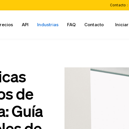
Contacto :
recios
API
Industrias
FAQ
Contacto
Inicia
icas
os de
a: Guía
les de