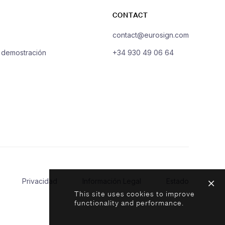
CONTACT
contact@eurosign.com
a demostración
+34 930 49 06 64
Privacidad
Información Legal
Estado
This site uses cookies to improve
functionality and performance.