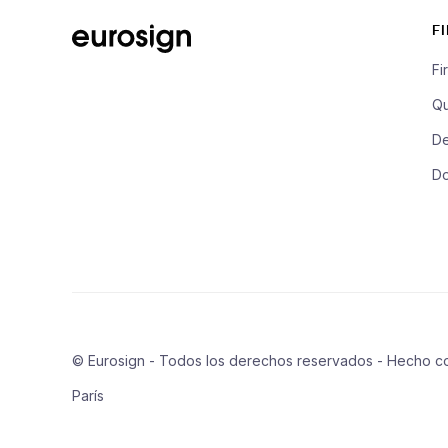
F
Fi
Qu
De
D
© Eurosign - Todos los derechos reservados - Hecho c
París