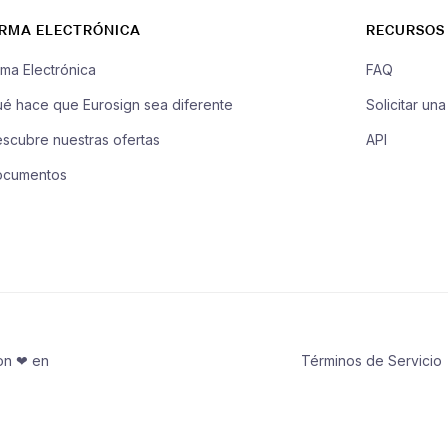
IRMA ELECTRÓNICA
RECURSOS
rma Electrónica
FAQ
é hace que Eurosign sea diferente
Solicitar un
scubre nuestras ofertas
API
ocumentos
on ❤ en
Términos de Servicio