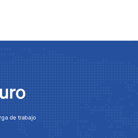
guro
rga de trabajo