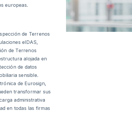
nes europeas.
nspección de Terrenos
ulaciones eIDAS,
ión de Terrenos
aestructura alojada en
tección de datos
iliaria sensible.
ctrónica de Eurosign,
ueden transformar sus
carga administrativa
ad en todas las firmas