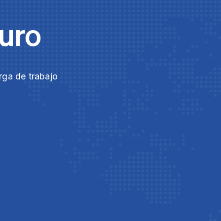
guro
rga de trabajo