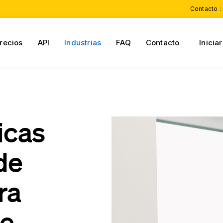
Contacto :
recios
API
Industrias
FAQ
Contacto
Inicia
icas
de
ra
de