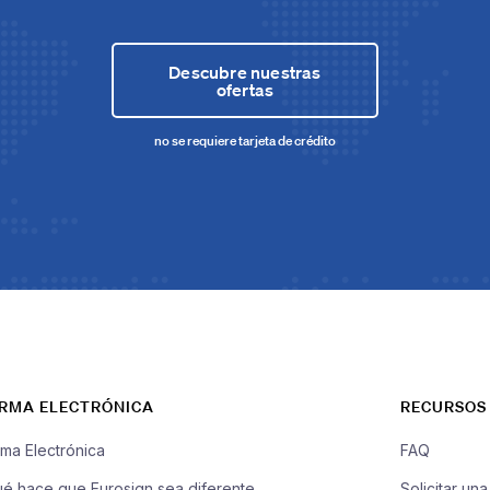
Descubre nuestras
ofertas
no se requiere tarjeta de crédito
IRMA ELECTRÓNICA
RECURSOS
rma Electrónica
FAQ
é hace que Eurosign sea diferente
Solicitar un