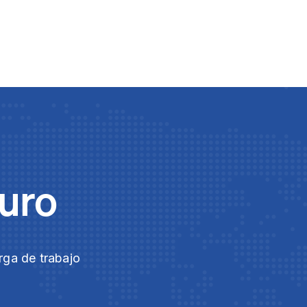
guro
rga de trabajo