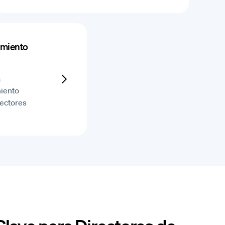
imiento
a
miento
rectores