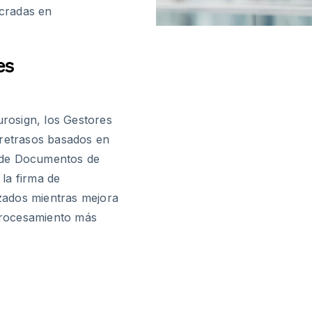
ucradas en
es
urosign, los Gestores
 retrasos basados en
ón de Documentos de
la firma de
zados mientras mejora
 procesamiento más