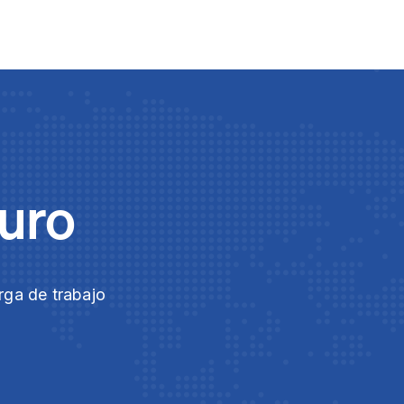
guro
rga de trabajo