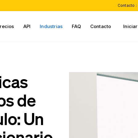
Contacto :
recios
API
Industrias
FAQ
Contacto
Inicia
icas
os de
ulo: Un
ionario