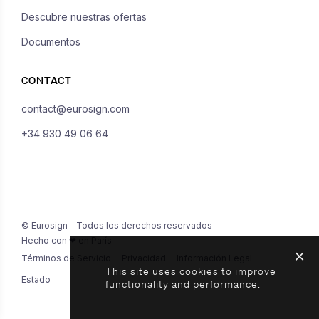
Descubre nuestras ofertas
Documentos
CONTACT
contact@eurosign.com
+34 930 49 06 64
© Eurosign - Todos los derechos reservados -
Hecho con ❤ en París
Términos de Servicio
Privacidad
Información Legal
This site uses cookies to improve
Estado
functionality and performance.