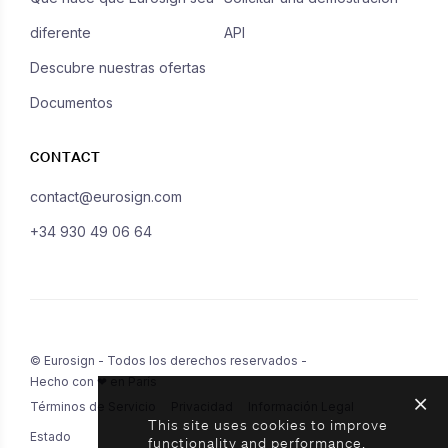
diferente
API
Descubre nuestras ofertas
Documentos
CONTACT
contact@eurosign.com
+34 930 49 06 64
© Eurosign - Todos los derechos reservados -
Hecho con ❤ en París
Términos de Servicio
Privacidad
Información Legal
This site uses cookies to improve
Estado
functionality and performance.