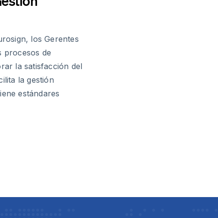
estión
urosign, los Gerentes
us procesos de
rar la satisfacción del
ilita la gestión
tiene estándares