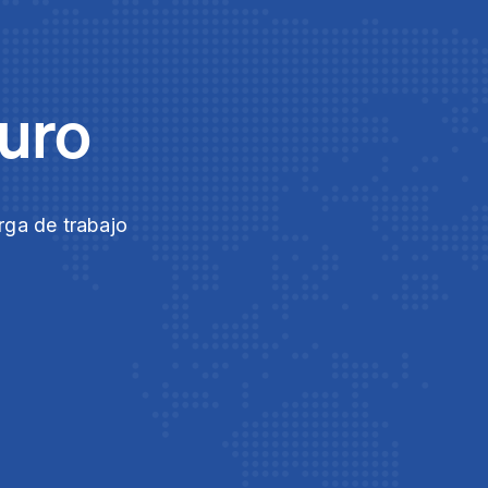
guro
rga de trabajo