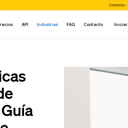
Contacto :
recios
API
Industrias
FAQ
Contacto
Inicia
icas
de
 Guía
de