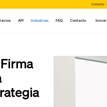
Contacto :
recios
API
Industrias
FAQ
Contacto
Inicia
 Firma
a
rategia