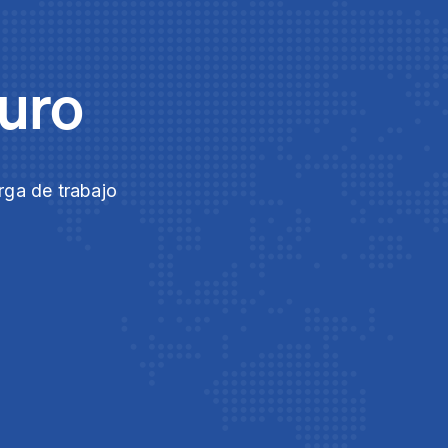
guro
rga de trabajo