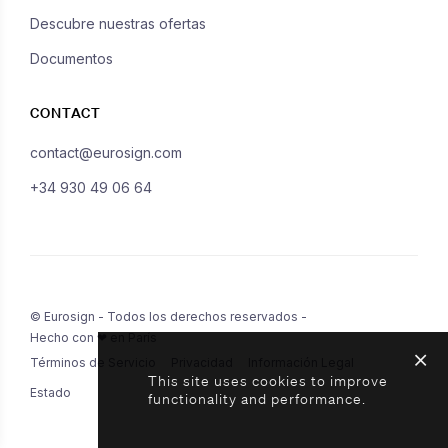
Descubre nuestras ofertas
Documentos
CONTACT
contact@eurosign.com
+34 930 49 06 64
© Eurosign - Todos los derechos reservados -
Hecho con ❤ en París
Términos de Servicio
Privacidad
Información Legal
This site uses cookies to improve
Estado
functionality and performance.