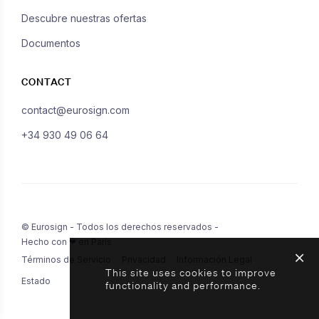
Descubre nuestras ofertas
Documentos
CONTACT
contact@eurosign.com
+34 930 49 06 64
© Eurosign - Todos los derechos reservados -
Hecho con ❤ en París
Términos de Servicio
Privacidad
Información Legal
This site uses cookies to improve
Estado
functionality and performance.