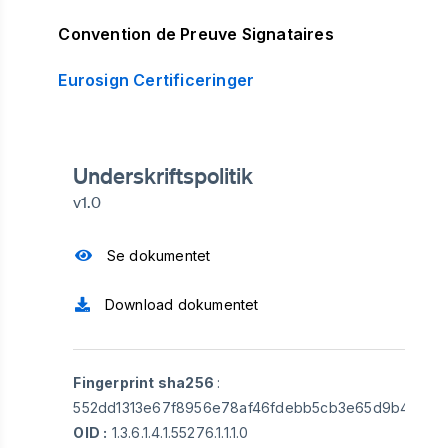
Convention de Preuve Signataires
Eurosign Certificeringer
Underskriftspolitik
v1.0
Se dokumentet
Download dokumentet
Fingerprint sha256
:
552dd1313e67f8956e78af46fdebb5cb3e65d9b40092
OID :
1.3.6.1.4.1.55276.1.1.1.0