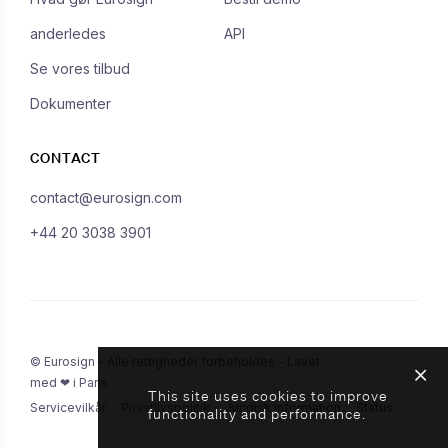
anderledes
API
Se vores tilbud
Dokumenter
CONTACT
contact@eurosign.com
+44 20 3038 3901
© Eurosign - Alle rettigheder forbeholdes - Lavet
med ❤ i Paris
This site uses cookies to improve
Servicevilkår
Privatlivspolitik
Juridisk Information
Status
functionality and performance.