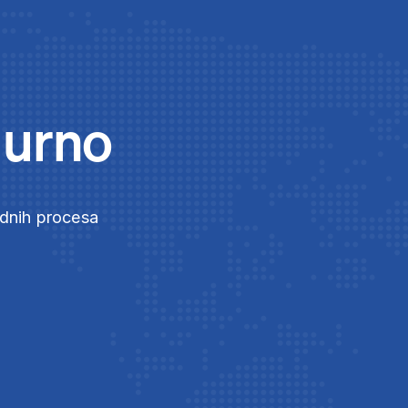
gurno
adnih procesa