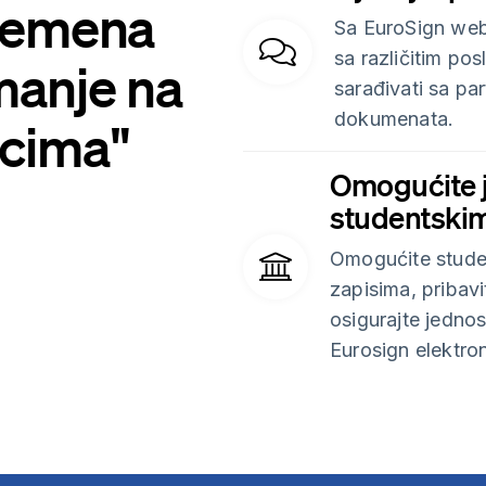
vremena
Sa EuroSign web
sa različitim po
 manje na
sarađivati sa pa
dokumenata.
acima"
Omogućite j
studentski
Omogućite stude
zapisima, pribav
osigurajte jednos
Eurosign elektro