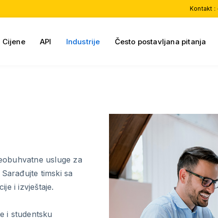
Kontakt :
Cijene
API
Industrije
Često postavljana pitanja
eobuhvatne usluge za
 Sarađujte timski sa
je i izvještaje.
te i studentsku