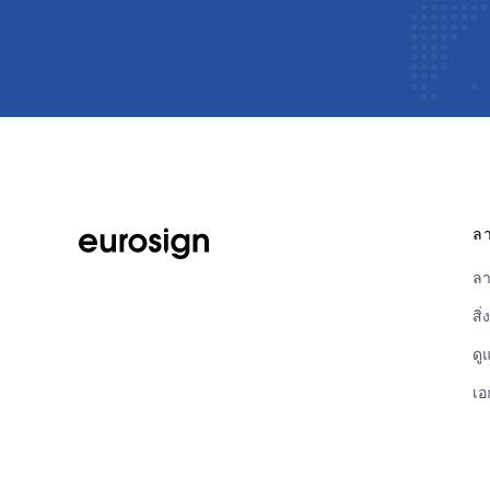
ลา
ลา
สิ
ดู
เอ