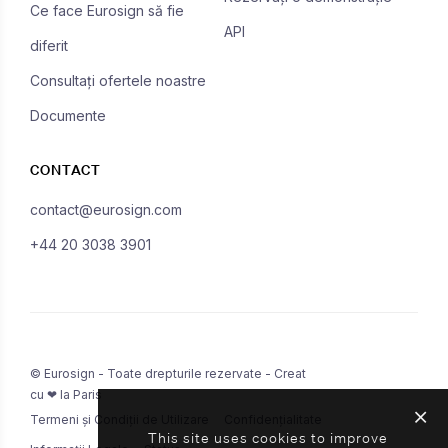
Ce face Eurosign să fie
API
diferit
Consultați ofertele noastre
Documente
CONTACT
contact@eurosign.com
+44 20 3038 3901
© Eurosign - Toate drepturile rezervate - Creat
cu ❤ la Paris
Termeni și Condiții de Utilizare
Confidențialitate
This site uses cookies to improve