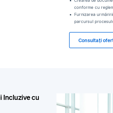
Crearea de document
conforme cu reglem
Furnizarea urmăriri
parcursul procesul
Consultați ofer
 Incluzive cu