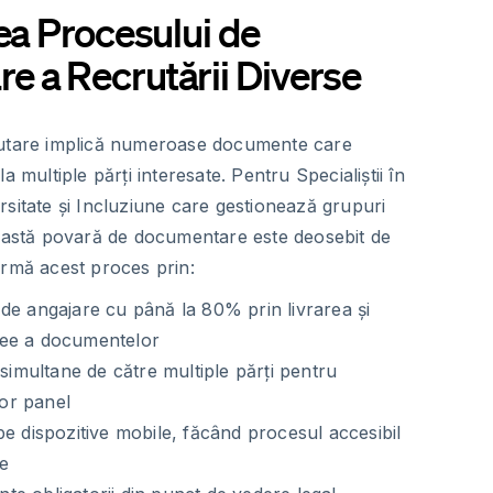
rea Procesului de
 a Recrutării Diverse
rutare implică numeroase documente care
a multiple părți interesate. Pentru Specialiștii în
sitate și Incluziune care gestionează grupuri
ceastă povară de documentare este deosebit de
ormă acest proces prin:
de angajare cu până la 80% prin livrarea și
ee a documentelor
 simultane de către multiple părți pentru
lor panel
pe dispozitive mobile, făcând procesul accesibil
le