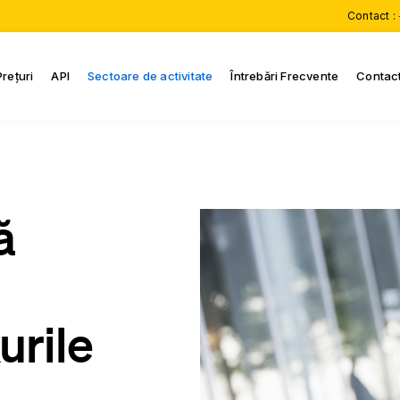
Contact :
Prețuri
API
Sectoare de activitate
Întrebări Frecvente
Contac
ă
urile