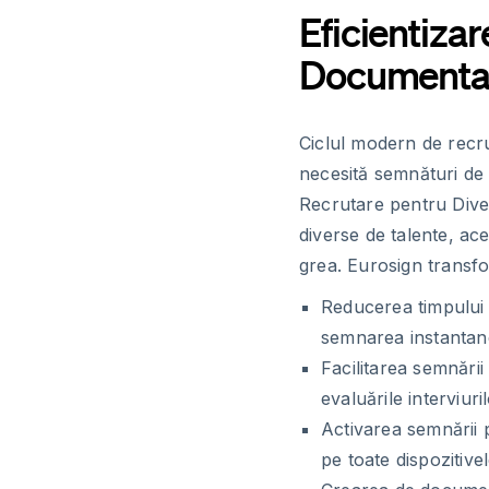
Eficientiza
Documentare
Ciclul modern de rec
necesită semnături de l
Recrutare pentru Diver
diverse de talente, a
grea. Eurosign transf
Reducerea timpului 
semnarea instantan
Facilitarea semnării
evaluările interviuri
Activarea semnării 
pe toate dispozitive