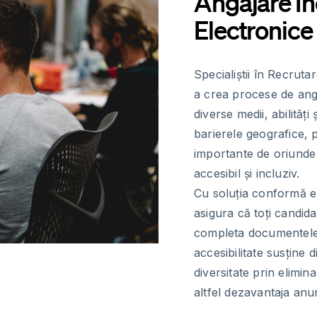
Angajare In
Electronice
Specialiștii în Recruta
a crea procese de ang
diverse medii, abilități
barierele geografice,
importante de oriunde
accesibil și incluziv.
Cu soluția conformă eI
asigura că toți candidaț
completa documentele n
accesibilitate susține 
diversitate prin elimi
altfel dezavantaja anu