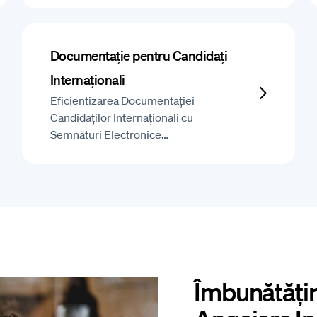
Documentație pentru Candidați
Internaționali
Eficientizarea Documentației
Candidaților Internaționali cu
Semnături Electronice…
Îmbunătățir