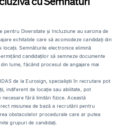
cluzivă cu Semnături
re pentru Diversitate și Incluziune au sarcina de
ajare echitabile care să acomodeze candidați din
 și locații. Semnăturile electronice elimină
 permițând candidaților să semneze documente
 din lume, făcând procesul de angajare mai
DAS de la Eurosign, specialiștii în recrutare pot
ii, indiferent de locație sau abilitate, pot
ecesare fără limitări fizice. Această
direct misiunea de bază a recrutării pentru
narea obstacolelor procedurale care ar putea
mite grupuri de candidați.