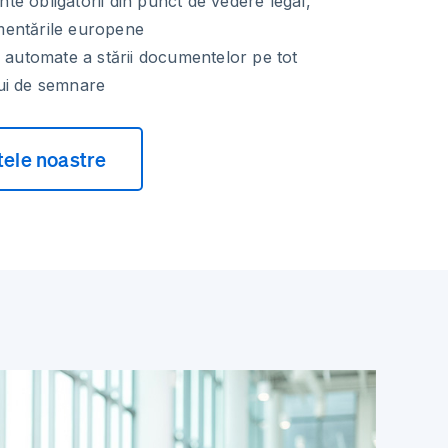
e obligatorii din punct de vedere legal,
entările europene
i automate a stării documentelor pe tot
ui de semnare
tele noastre