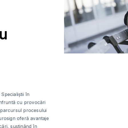
ru
Specialiștii în
onfruntă cu provocări
 parcursul procesului
urosign oferă avantaje
ări, susținând în