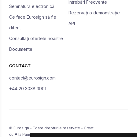
Întrebări Frecvente
Semnătură electronică
Rezervați o demonstrație
Ce face Eurosign să fie
API
diferit
Consultați ofertele noastre
Documente
CONTACT
contact@eurosign.com
+44 20 3038 3901
© Eurosign - Toate drepturile rezervate - Creat
cu ❤ la Paris