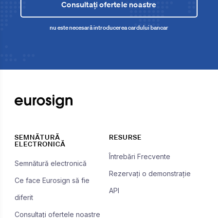
Consultați ofertele noastre
nu este necesară introducerea cardului bancar
SEMNĂTURĂ
RESURSE
ELECTRONICĂ
Întrebări Frecvente
Semnătură electronică
Rezervați o demonstrație
Ce face Eurosign să fie
API
diferit
Consultați ofertele noastre