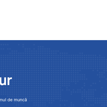
gur
umul de muncă