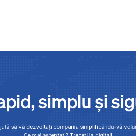
pid, simplu și si
ajută să vă dezvoltați compania simplificându-vă vol
Ce mai așteptați? Treceți la digital!