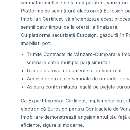
semnături multiple de la cumpărători, vânzători și
Platforma de semnătură electronică Eurosign pe
Imobiliari Certificați să eficientizeze acest proc
semnificativ timpul de la ofertă la finalizare.
Cu platforma securizată Eurosign, găzduită în Fra
imobiliari pot:
Trimite Contracte de Vânzare-Cumpărare Imob
semnare către multiple părți simultan
Urmări statusul documentelor în timp real
Accesa contractele semnate de oriunde, oric
Asigura conformitatea legală pe piețele euro
Ca Expert Imobiliar Certificat, implementarea so
electronică Eurosign pentru Contractele de Vâ
Imobiliare demonstrează angajamentul tău față de
eficiente, sigure și moderne.