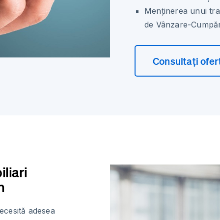
Menținerea unui tra
de Vânzare-Cumpăr
Consultați ofer
liari
n
ecesită adesea