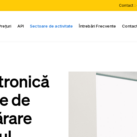
Contact :
Prețuri
API
Sectoare de activitate
Întrebări Frecvente
Contac
tronică
e de
rare
ul