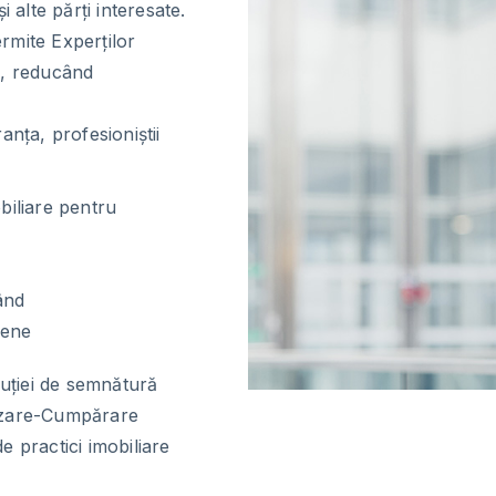
 alte părți interesate.
rmite Experților
es, reducând
nța, profesioniștii
iliare pentru
ând
pene
luției de semnătură
nzare-Cumpărare
 practici imobiliare