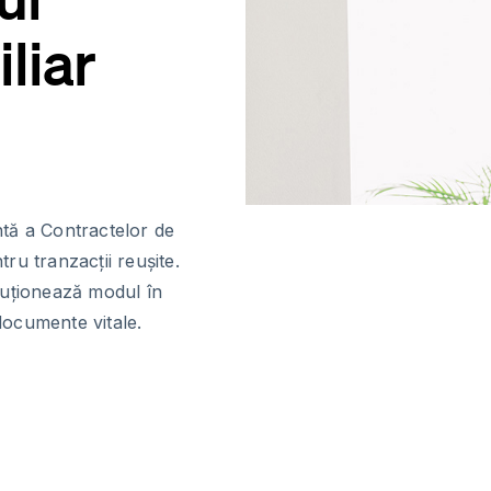
liar
entă a Contractelor de
u tranzacții reușite.
luționează modul în
 documente vitale.