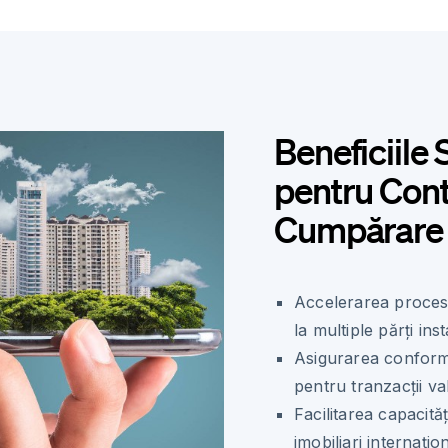
Beneficiile
pentru Cont
Cumpărare 
Accelerarea procese
la multiple părți in
Asigurarea conform
pentru tranzacții va
Facilitarea capacită
imobiliari internațion