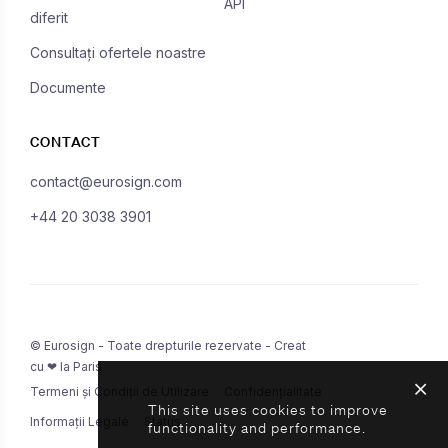
API
diferit
Consultați ofertele noastre
Documente
CONTACT
contact@eurosign.com
+44 20 3038 3901
© Eurosign - Toate drepturile rezervate - Creat
cu ❤ la Paris
Termeni și Condiții de Utilizare
Confidențialitate
This site uses cookies to improve
Informații Legale
Status
functionality and performance.