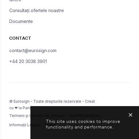
Consultați ofertele noastre
Documente
CONTACT
contact@eurosign.com
+44 20 3038 3901
© Eurosign - Toate drepturile rezervate - Creat
cu ❤ la Paris
Termeni și Condiții de Utilizare
Confidențialitate
This site uses cookies to improve
Informații Legale
Status
functionality and performance.