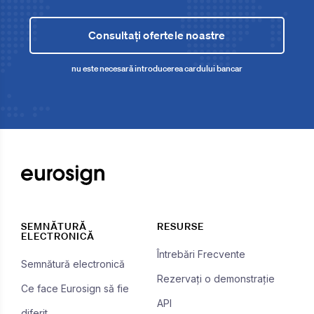
Consultați ofertele noastre
nu este necesară introducerea cardului bancar
SEMNĂTURĂ
RESURSE
ELECTRONICĂ
Întrebări Frecvente
Semnătură electronică
Rezervați o demonstrație
Ce face Eurosign să fie
API
diferit