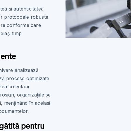
ea și autenticitatea
nor protocoale robuste
vare conforme care
elași timp
mente
hivare analizează
ază procese optimizate
ea colectării
osign, organizațiile se
i, menținând în același
 documentelor.
ătită pentru