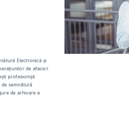
mnătură Electronică și
erațiunilor de afaceri
ști profesioniști
or de semnătură
igure de arhivare a