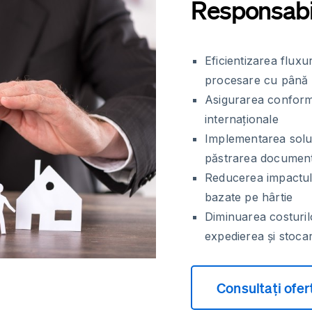
Responsabili
Eficientizarea flux
procesare cu până
Asigurarea conformi
internaționale
Implementarea soluț
păstrarea document
Reducerea impactulu
bazate pe hârtie
Diminuarea costuril
expedierea și stoca
Consultați ofer