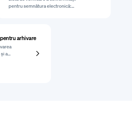
pentru semnătura electronică:…
 pentru arhivare
ivarea
 și a…