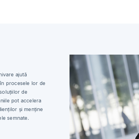
hivare ajută
 în procesele lor de
oluțiilor de
iile pot accelera
ienților și menține
ele semnate.