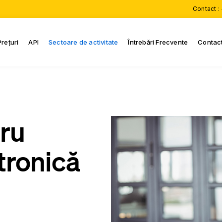
Contact :
Prețuri
API
Sectoare de activitate
Întrebări Frecvente
Contac
ru
tronică