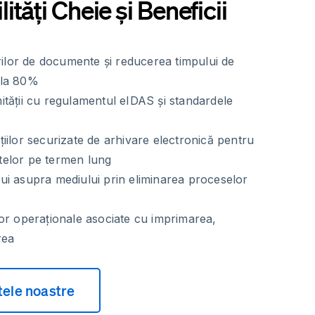
tăți Cheie și Beneficii
urilor de documente și reducerea timpului de
 la 80%
tății cu regulamentul eIDAS și standardele
iilor securizate de arhivare electronică pentru
elor pe termen lung
i asupra mediului prin eliminarea proceselor
or operaționale asociate cu imprimarea,
rea
tele noastre