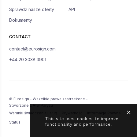
Sprawdź nasze oferty
API
Dokumenty
CONTACT
contact@eurosign.com
+44 20 3038 3901
© Eurosign - Wszelkie prawa zastrzeżone -
Stworzone z ❤ w Paryżu
Warunki świadczenia usług
Prywatność
Informacje Prawne
This site uses cookies to improve
Status
functionality and performance.